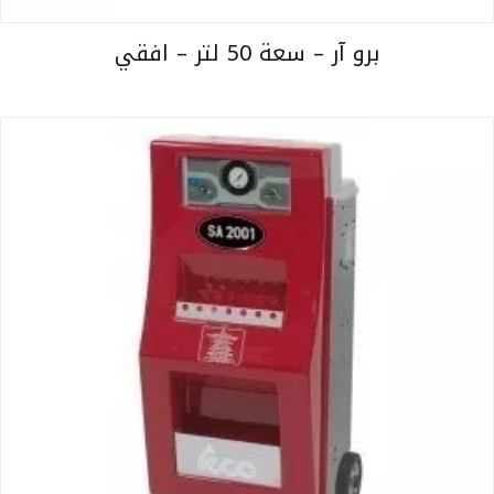
برو آر – سعة 50 لتر – افقي