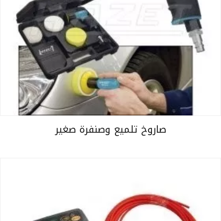
صاروخ تلميع وصنفرة صغير