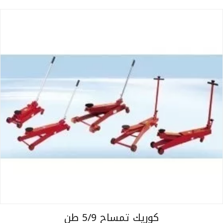
كوريك تمساح 5/9 طن