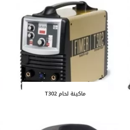
ماكينة لحام T302