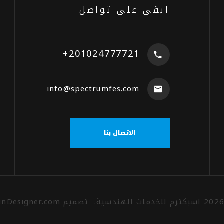
ابقى على تواصل
+201024777721
info@spectrumfes.com
الاتصال بنا
202
اسبكترم للخدمات الهندسية
.
تصميم
inDesigner.com