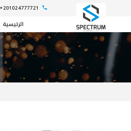
+201024777721
الرئيسية