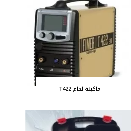
ماكينة لحام T422