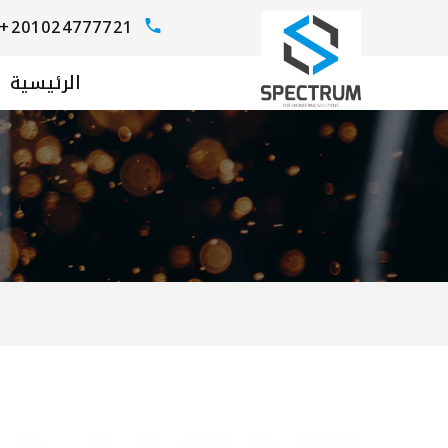
+201024777721
الرئيسية