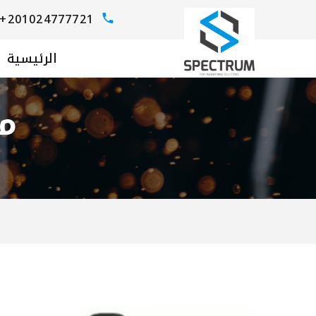
+201024777721
الرئيسية
م