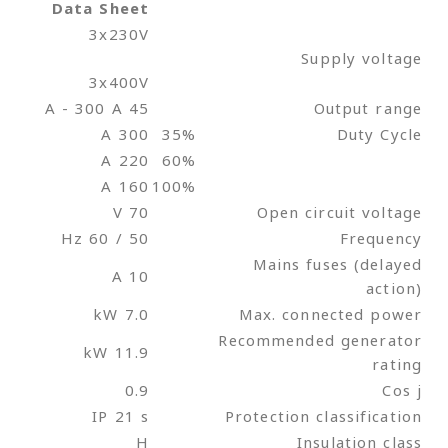
Data Sheet
3x230V
Supply voltage
3x400V
45 A - 300 A
Output range
300 A
35%
Duty Cycle
220 A
60%
160 A
100%
70 V
Open circuit voltage
50 / 60 Hz
Frequency
Mains fuses (delayed
10 A
action)
7.0 kW
Max. connected power
Recommended generator
11.9 kW
rating
0.9
Cos j
IP 21 s
Protection classification
H
Insulation class