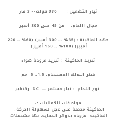
تيار التشغيل :
380 فولت-– 3 فاز
مجال اللحام:
من
45
حتى 300 أمبير
جهد الماكينة :
(
35% ـــ 300 أمبير) (60% ــ 220
أمبير) (100% ــ 160 أمبير)
تبريد الماكينة :
تبريد مروحة هواء
قطر السلك المستخدم:
1.5
ــ
5
مم
نوع اللحام :
تيار مستمر ـــ
DC
ركتفير
مواصفات الكماليات :-
الماكينة محملة على عجل لسهولة الحركة .
الماكينة مزودة بدوائر الحماية. بها مشتملات