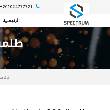
+201024777721
الرئيسية
طلمبة 200 بار بالما
الرئيس