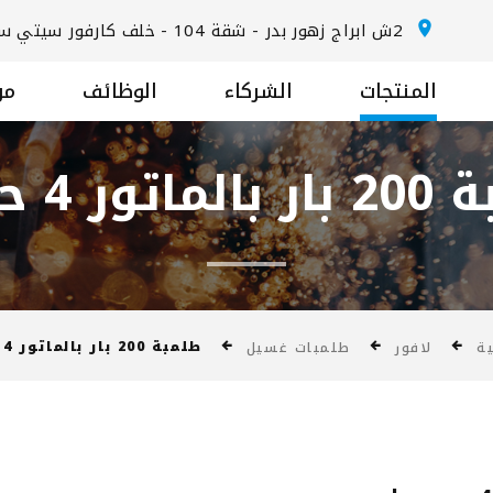
2ش ابراج زهور بدر - شقة 104 - خلف كارفور سيتي سنتر المعادي - الطريق الدائري
المنتجات
الشركاء
الوظائف
من
تور 4 حصان
طلمبة 200 بار بالماتور 4 حصان
ية
لافور
طلمبات غسيل