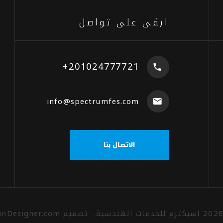
ابقى على تواصل
+201024777721
info@spectrumfes.com
الاتصال بنا
202
اسبكترم للخدمات الهندسية
.
تصميم
inDesigner.com